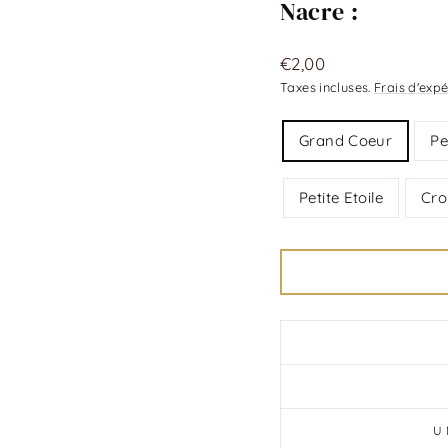
Nacre :
Prix
€2,00
régulier
Taxes incluses.
Frais d'expé
Title
Grand Coeur
Pe
Petite Etoile
Cro
U