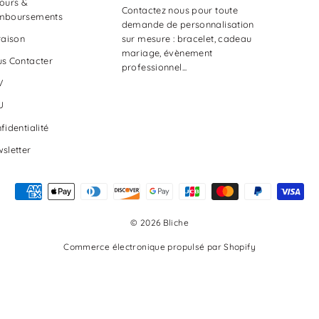
ours &
Contactez nous pour toute
mboursements
demande de personnalisation
sur mesure : bracelet, cadeau
raison
mariage, évènement
s Contacter
professionnel...
V
U
fidentialité
sletter
© 2026 Bliche
Commerce électronique propulsé par Shopify