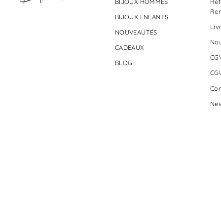
BIJOUX HOMMES
Ret
Re
BIJOUX ENFANTS
Liv
NOUVEAUTÉS
Nou
CADEAUX
CG
BLOG
CG
Con
New