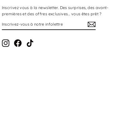
Inscrivez vous à la newsletter. Des surprises, des avant-
premières et des offres exclusives... vous êtes prêt ?
Inscrivez-
S'inscrire
vous
à
notre
infolettre
Instagram
Facebook
TikTok