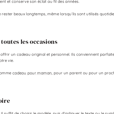
ent et conserve son éclat au fil des années.
 rester beaux longtemps, même lorsqu’ils sont utilisés quotid
toutes les occasions
offrir un cadeau original et personnel. Ils conviennent parfa
tre vie.
t comme
cadeau pour maman
, pour un parent ou pour un proc
oire
Il suffit de choisir le modèle, puis d’indiquer le texte ou le s