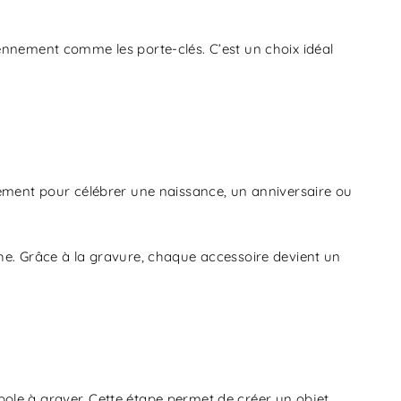
iennement comme les porte-clés. C’est un choix idéal
itement pour célébrer une naissance, un anniversaire ou
he. Grâce à la gravure, chaque accessoire devient un
ymbole à graver. Cette étape permet de créer un objet