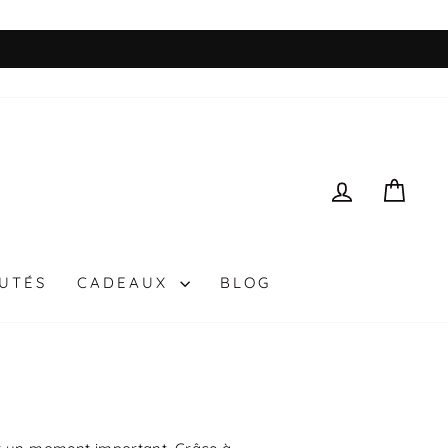
SE CONN
PAN
UTÉS
CADEAUX
BLOG