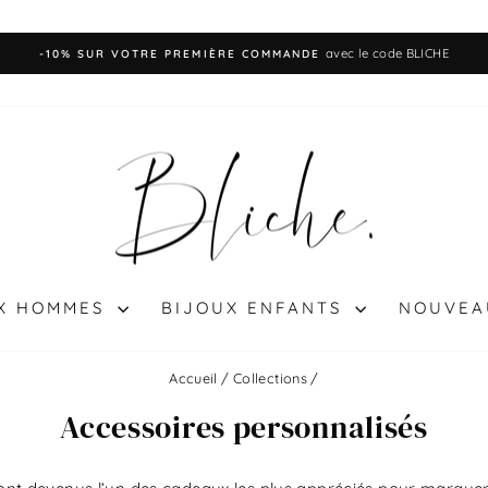
en 48 heures après votre commande
EXPÉDITION RAPIDE
Diaporama
Pause
UX HOMMES
BIJOUX ENFANTS
NOUVEA
Accueil
/
Collections
/
Accessoires personnalisés