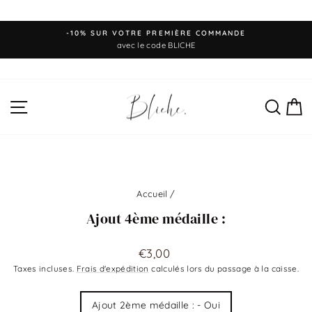
Passer
-10% SUR VOTRE PREMIÈRE COMMANDE
au
Diaporama
avec le code BLICHE
Pause
contenu
NAVIGATION
REC
P
Accueil
/
Ajout 4ème médaille :
Prix
€3,00
régulier
Taxes incluses.
Frais d'expédition
calculés lors du passage à la caisse.
Title
Ajout 2ème médaille : - Oui