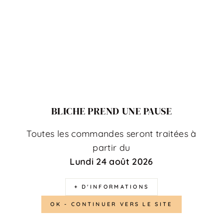
Cette section ne contient actuellement aucun contenu.
Ajoutez-en en utilisant la barre latérale.
Questions fréquentes
BLICHE PREND UNE PAUSE
Toutes les commandes seront traitées à
partir du
Lundi 24 août 2026
+ D'INFORMATIONS
Vous aimerez peut-être aussi...
OK - CONTINUER VERS LE SITE