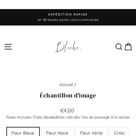
Passer
EXPÉDITION RAPIDE
au
Diaporama
en 48 heures après votre commande
Pause
contenu
NAVIGATION
REC
P
Accueil
/
Échantillon d'image
Prix
€4,00
régulier
Taxes incluses.
Frais d'expédition
calculés lors du passage à la caisse.
Title
Fleur Bleue
Fleur Noire
Fleur Verte
Croix