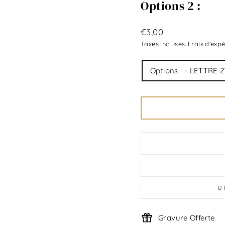
Options 2 :
Prix
€3,00
régulier
Taxes incluses.
Frais d'expé
Title
Options : - LETTRE
U
Gravure Offerte