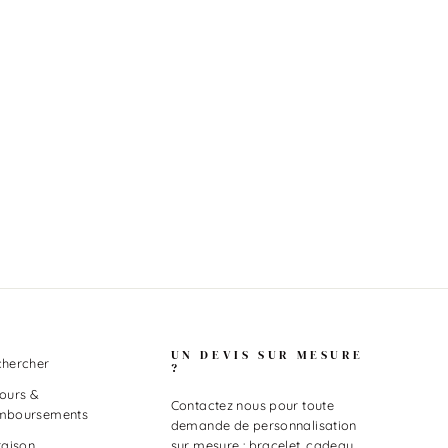
UN DEVIS SUR MESURE
hercher
?
ours &
Contactez nous pour toute
mboursements
demande de personnalisation
sur mesure : bracelet, cadeau
raison