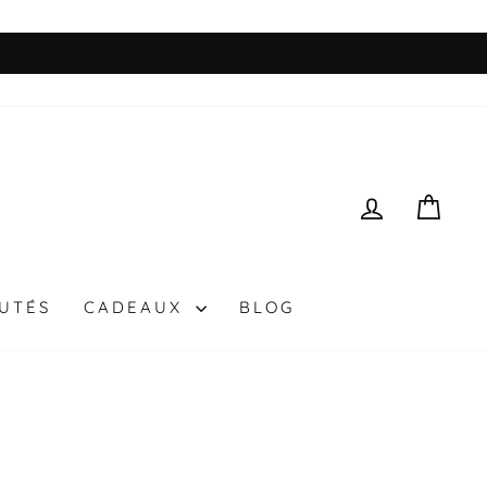
SE CONN
PAN
UTÉS
CADEAUX
BLOG