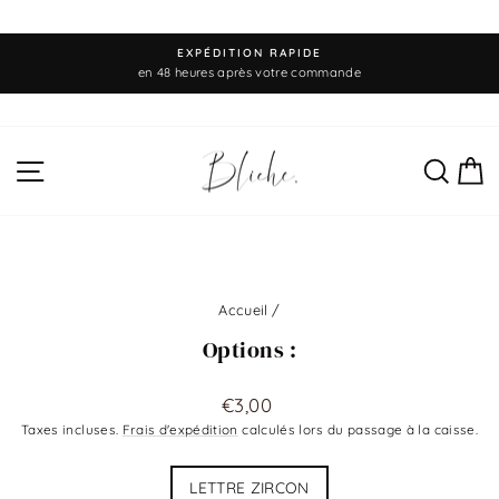
Passer
EXPÉDITION RAPIDE
au
Diaporama
en 48 heures après votre commande
Pause
contenu
NAVIGATION
REC
P
Accueil
/
Options :
Prix
€3,00
régulier
Taxes incluses.
Frais d'expédition
calculés lors du passage à la caisse.
Title
LETTRE ZIRCON