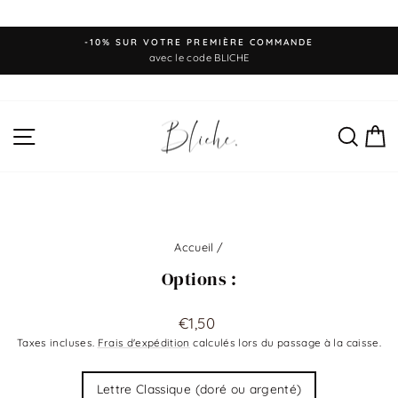
Passer
-10% SUR VOTRE PREMIÈRE COMMANDE
au
Diaporama
avec le code BLICHE
Pause
contenu
NAVIGATION
REC
P
Accueil
/
Options :
Prix
€1,50
régulier
Taxes incluses.
Frais d'expédition
calculés lors du passage à la caisse.
Title
Lettre Classique (doré ou argenté)