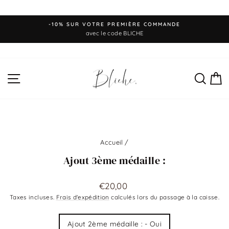
Passer
-10% SUR VOTRE PREMIÈRE COMMANDE
au
Diaporama
avec le code BLICHE
Pause
contenu
NAVIGATION
REC
P
Accueil
/
Ajout 3ème médaille :
Prix
€20,00
régulier
Taxes incluses.
Frais d'expédition
calculés lors du passage à la caisse.
Title
Ajout 2ème médaille : - Oui