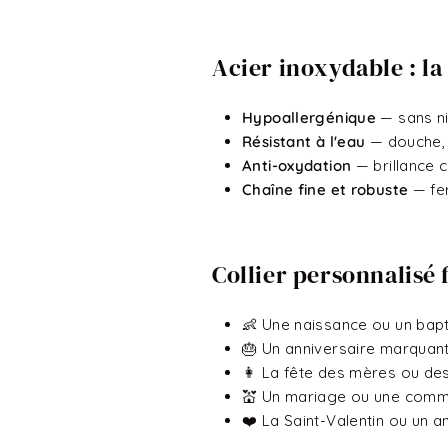
Acier inoxydable : l
Hypoallergénique
— sans ni
Résistant à l'eau
— douche, 
Anti-oxydation
— brillance 
Chaîne fine et robuste
— fe
Collier personnalisé 
👶 Une naissance ou un ba
🎂 Un anniversaire marquan
👩 La fête des mères ou d
💒 Un mariage ou une comm
❤️ La Saint-Valentin ou un a