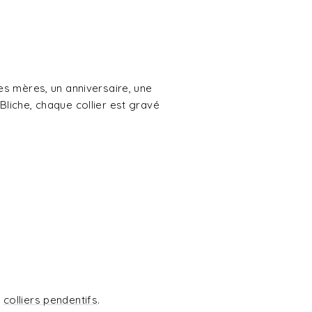
des mères, un anniversaire, une
Bliche, chaque collier est gravé
s
colliers pendentifs
.