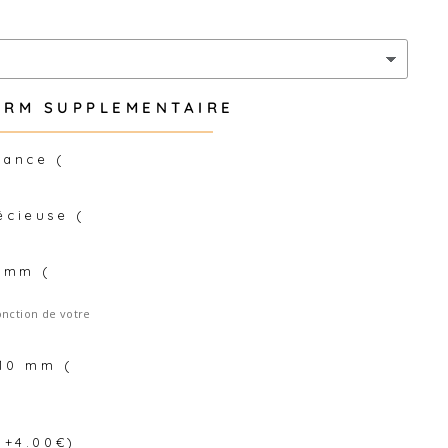
RM SUPPLEMENTAIRE
sance (
écieuse (
7 mm (
onction de votre
 10 mm (
 +4.00€)