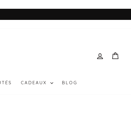
SE CONN
PAN
UTÉS
CADEAUX
BLOG