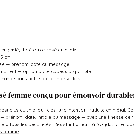
— argenté, doré ou or rosé au choix
 5 cm
isée — prénom, date ou message
 offert — option boîte cadeau disponible
mmande dans notre atelier marseillais
lisé femme conçu pour émouvoir durabl
'est plus qu'un bijou : c'est une intention traduite en métal. 
 — prénom, date, initiale ou message — avec une finesse de trai
te à tous les décolletés. Résistant à l'eau, à l'oxydation et a
sés femme
.