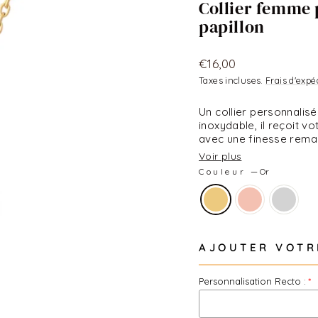
Collier femme 
papillon
Prix
€16,00
régulier
Taxes incluses.
Frais d'expé
Un collier personnali
inoxydable, il reçoit 
avec une finesse remarq
l'oxydation, portée ch
Voir plus
fête des mères, un an
Couleur
—
Or
est gravée à la deman
AJOUTER VOTR
Personnalisation Recto :