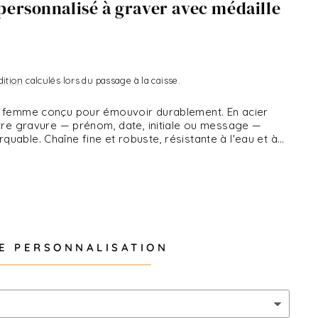
personnalisé à graver avec médaille
dition
calculés lors du passage à la caisse.
sé femme conçu pour émouvoir durablement. En acier
votre gravure — prénom, date, initiale ou message —
uable. Chaîne fine et robuste, résistante à l'eau et à
aque jour sans contrainte. Idéal comme cadeau pour la
niversaire ou une naissance. Chaque commande Bliche
de et livrée en emballage cadeau élégant.
E PERSONNALISATION