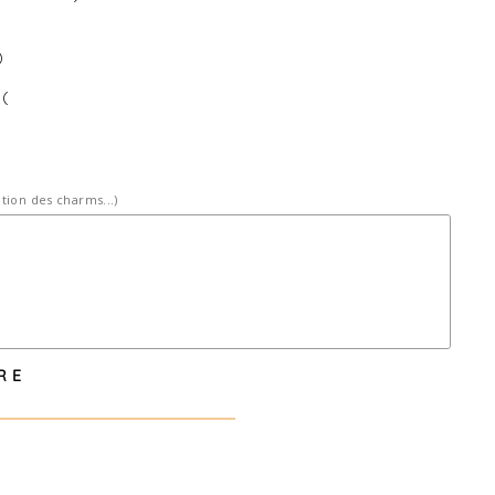
)
 (
ition des charms...)
RE
: