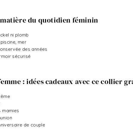
a matière du quotidien féminin
ckel ni plomb
piscine, mer
conservée des années
rmoir sécurisé
femme : idées cadeaux avec ce collier gr
ptême
t
es mamies
union
nniversaire de couple