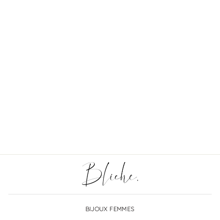
Collier arbre de vie à
graver personnalisé
€18,40
BIJOUX FEMMES