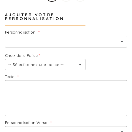
AJOUTER VOTRE
PERSONNALISATION
Personnalisation :
Choix de la Police
-- Sélectionnez une police --
Texte :
Police 1
Police 2
Police 3
Personnalisation Verso :
Police 4