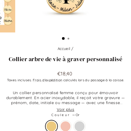
Accueil
/
Collier arbre de vie à graver personnalisé
Prix
€18,40
régulier
Taxes incluses.
Frais d'expédition
calculés lors du passage à la caisse.
Un collier personnalisé femme conçu pour émouvoir
durablement. En acier inoxydable, il reçoit votre gravure —
prénom, date, initiale ou message — avec une finesse
remarquable. Chaîne fine et robuste, résistante à l'eau et à
Voir plus
l'oxydation, portée chaque jour sans contrainte. Idéal
Couleur
—
Or
comme cadeau pour la fête des mères, un anniversaire ou
une naissance. Chaque commande Bliche est gravée à la
demande et livrée en emballage cadeau élégant.