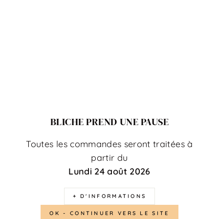
Collier charms : créez le bijou qui vous
ressemble
Un collier charms permet une personnalisation évolutive —
ajoutez un charm pour chaque moment marquant : une
naissance, un anniversaire, un symbole fort. Chez Bliche,
chaque charm est sélectionné pour sa qualité et sa
compatibilité avec les autres pièces de la collection.
BLICHE PREND UNE PAUSE
Toutes les commandes seront traitées à
Matières disponibles
partir du
Lundi 24 août 2026
Pierres semi-précieuses naturelles (apatite, améthyste,
quartz rose…)
+ D'INFORMATIONS
Nacre naturelle et zircon pour les finitions précieuses
Acier inoxydable pour les charms gravables
OK - CONTINUER VERS LE SITE
Email coloré pour les charms décoratifs