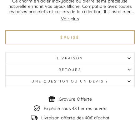
Ce charm en acier inoxydable ou pierre semi-précieuse
naturelle enrichit vos bijoux Bliche. Compatible avec toutes
les bases bracelets et colliers de la collection, il s'installe en
quelques secondes sans outil. Chaque charm raconte quelque
Voir plus
chose : une naissance, un anniversaire, un symbole fort.
Cadeau idéal à offrir seul ou à ajouter au fil du temps. Bliche
expédie chaque charm dans un emballage soigné.
ÉPUISÉ
LIVRAISON
RETOURS
UNE QUESTION OU UN DEVIS ?
Gravure Offerte
Expédié sous 48 heures ouvrés
Livraison offerte dès 40€ d'achat