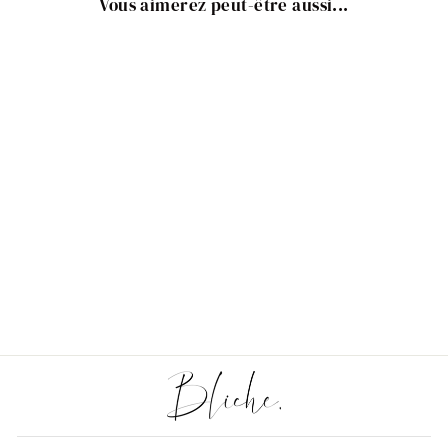
Vous aimerez peut-être aussi...
Épuisé
Pendentif Nacre cœur
pour bracelet et collier
personnalisé
€3,00