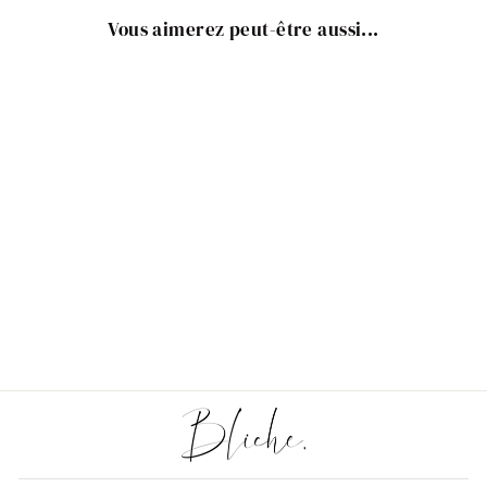
Vous aimerez peut-être aussi...
Pendentif Lune ronde pour
bijou personnalisé
€4,50