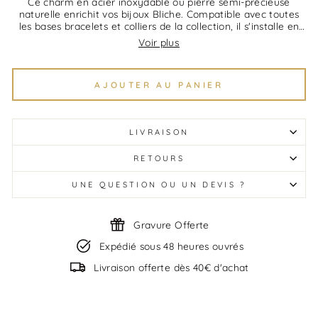
Ce charm en acier inoxydable ou pierre semi-précieuse
naturelle enrichit vos bijoux Bliche. Compatible avec toutes
les bases bracelets et colliers de la collection, il s'installe en
quelques secondes sans outil. Chaque charm raconte quelque
Voir plus
chose : une naissance, un anniversaire, un symbole fort.
Cadeau idéal à offrir seul ou à ajouter au fil du temps. Bliche
expédie chaque charm dans un emballage soigné.
AJOUTER AU PANIER
LIVRAISON
RETOURS
UNE QUESTION OU UN DEVIS ?
Gravure Offerte
Expédié sous 48 heures ouvrés
Livraison offerte dès 40€ d'achat