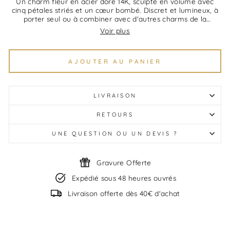
Un charm fleur en acier doré 14K, sculpté en volume avec
cinq pétales striés et un cœur bombé. Discret et lumineux, à
porter seul ou à combiner avec d'autres charms de la
collection.
Voir plus
AJOUTER AU PANIER
LIVRAISON
RETOURS
UNE QUESTION OU UN DEVIS ?
Gravure Offerte
Expédié sous 48 heures ouvrés
Livraison offerte dès 40€ d'achat