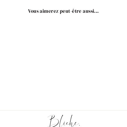
Vous aimerez peut-être aussi...
Pendentif fleur en relief
doré pour bracelet et
collier
€4,50