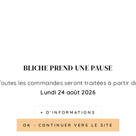
i qui ne passe pas inaperçu
 vif avec son contour doré 14K dit ce qu'il a à dire sans détou
 liseré doré — c'est simple, direct, et terriblement efficace. U
impact
BLICHE PREND UNE PAUSE
e haut, il est compact et bien proportionné. Il s'installe en 
lier
de la collection Bliche. Portez-le seul pour un effet roman
Toutes les commandes seront traitées à partir d
r un bijou plein de vie.
Lundi 24 août 2026
n cadeau
+ D'INFORMATIONS
OK - CONTINUER VERS LE SITE
eillais dans un pochon cadeau soigné, prêt à offrir ou à s'offri