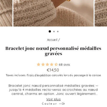
Accueil
/
Bracelet jonc nœud personnalisé médailles
gravées
68 avis
Prix
€14,50
régulier
Taxes incluses.
Frais d'expédition
calculés lors du passage à la caisse.
Bracelet jonc nœud personnalisé médailles gravées —
jusqu'à 4 médailles recto-verso accrochées au nœud
central, charms en option. Jonc ouvert légèrement
ajustable. Le best-seller qu'on offre quand on ne sait pas
Voir plus
quoi offrir. Fait à la commande dans notre atelier
Couleur
—
Or
marseillais.