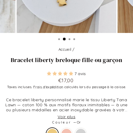
Accueil
/
Bracelet liberty breloque fille ou garçon
7 avis
Prix
€17,00
régulier
Taxes incluses.
Frais d'expédition
calculés lors du passage à la caisse.
Ce bracelet liberty personnalisé marie le tissu Liberty Tana
Lawn — coton 100 % aux motifs floraux inimitables — à une
ou plusieurs médailles en acier inoxydable gravées à votre
demande. Ajustable, hypoallergénique, résistant au
Voir plus
quotidien. Un bijou délicat qui s'offre pour une naissance,
Couleur
—
Or
un baptême, un mariage ou un anniversaire féminin. Bliche
assemble chaque bracelet liberty à la commande et