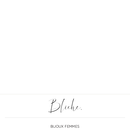
Bracelet liberty breloque
fille ou garçon
€17,00
BIJOUX FEMMES