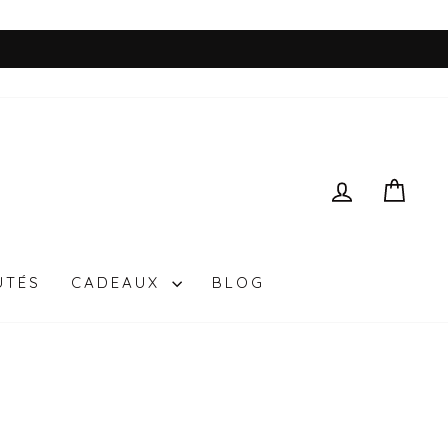
SE CONN
PAN
UTÉS
CADEAUX
BLOG