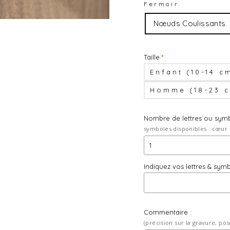
Fermoir
Nœuds Coulissants
Taille
Enfant (10-14 c
Homme (18-23 
Nombre de lettres ou sym
symboles disponibles : cœur 
1
Indiquez vos lettres & sym
1
2
Commentaire :
3
(précision sur la gravure, pos