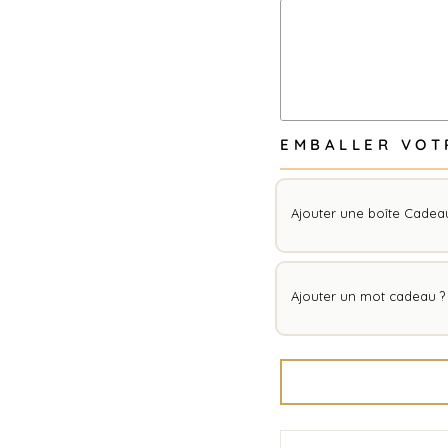
4
5
6
EMBALLER VOT
7
Ajouter une boîte Cadeau
8
Ajouter un mot cadeau ?