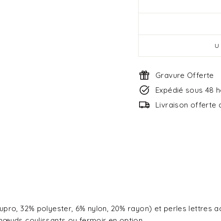
U
Gravure Offerte
Expédié sous 48 
Livraison offerte
upro, 32% polyester, 6% nylon, 20% rayon) et perles lettres a
nœuds coulissants ou fermoir en option