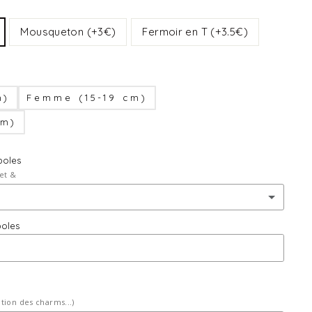
Mousqueton (+3€)
Fermoir en T (+3.5€)
m)
Femme (15-19 cm)
cm)
boles
et &
boles
(+ €4,00)
(+ €8,00)
ition des charms...)