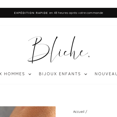
en 48 heures après votre commande
EXPÉDITION RAPIDE
Diaporama
Pause
UX HOMMES
BIJOUX ENFANTS
NOUVEA
Accueil
/