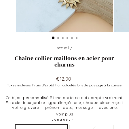
Accueil
/
Chaîne collier maillons en acier pour
charms
Prix
€12,00
régulier
Taxes incluses.
Frais d'expédition
calculés lors du passage à la caisse.
Ce bijou personnalisé Bliche porte ce qui compte vraiment.
En acier inoxydable hypoallergénique, chaque pièce reçoit
votre gravure — prénom, date, message — avec une
précision remarquable. Résistant à l'eau, à l'oxydation et
Voir plus
aux gestes du quotidien. Idéal comme cadeau original
Longueur :
pour un anniversaire, une naissance ou toute occasion
marquante. Livré dans un emballage cadeau élégant, prêt