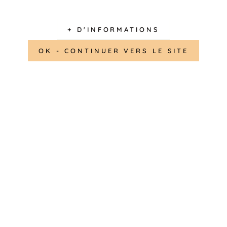
CHARM 12
+ D'INFORMATIONS
SI VOUS SOUHA
OK - CONTINUER VERS LE SITE
NOUS CONTACT
Commentaire :
(précision sur la gravure, pos
EMBALLER VOT
PRODUIT
Ajouter une boîte Cadeau 
Oui
(+ €4,00)