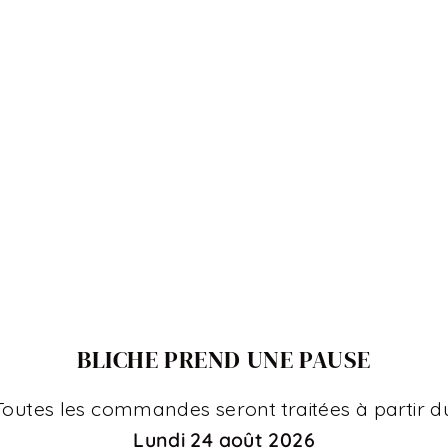
CHARM 8
CHARM 9
CHARM 10
BLICHE PREND UNE PAUSE
CHARM 11
Toutes les commandes seront traitées à partir d
Lundi 24 août 2026