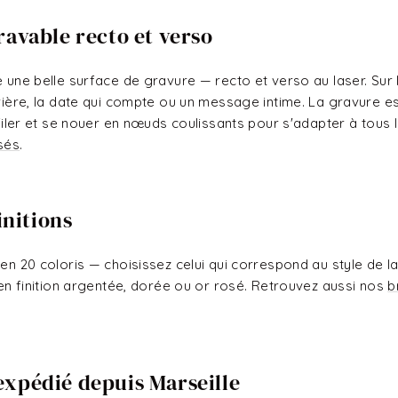
ravable recto et verso
e une belle surface de gravure — recto et verso au laser. Sur
rrière, la date qui compte ou un message intime. La gravure e
enfiler et se nouer en nœuds coulissants pour s'adapter à tous
isés
.
initions
 en 20 coloris — choisissez celui qui correspond au style de la
e en finition argentée, dorée ou or rosé. Retrouvez aussi nos
b
expédié depuis Marseille