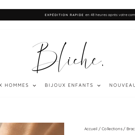
en 48 heures après votre commande
EXPÉDITION RAPIDE
Diaporama
Pause
UX HOMMES
BIJOUX ENFANTS
NOUVEA
Accueil
/
Collections
/
Brac