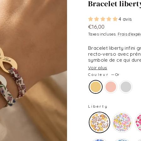
Bracelet libert
4 avis
Prix
€16,00
régulier
Taxes incluses.
Frais d'expé
Bracelet liberty infini
recto-verso avec préno
symbole de ce qui dure
Voir plus
Couleur
—
Or
Liberty