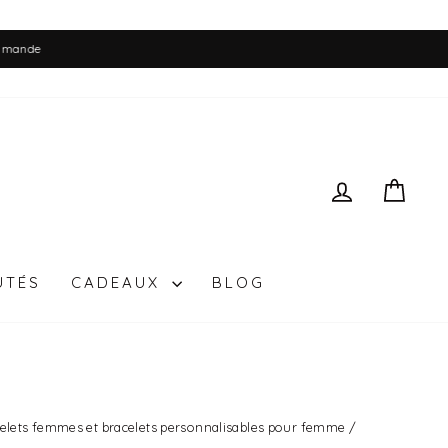
SE CONN
PAN
UTÉS
CADEAUX
BLOG
elets femmes et bracelets personnalisables pour femme
/