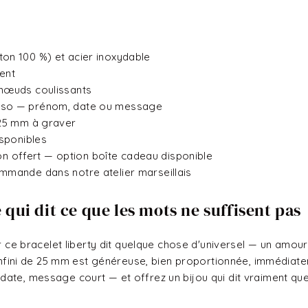
ton 100 %) et acier inoxydable
ent
nœuds coulissants
erso — prénom, date ou message
e 25 mm à graver
isponibles
 offert — option boîte cadeau disponible
ommande dans notre atelier marseillais
 qui dit ce que les mots ne suffisent pas
r ce bracelet liberty dit quelque chose d'universel — un amour 
e infini de 25 mm est généreuse, bien proportionnée, immédia
ate, message court — et offrez un bijou qui dit vraiment qu