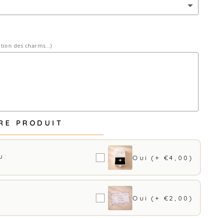
ition des charms...)
RE PRODUIT
 :
Oui
(+ €4,00)
Oui
(+ €2,00)