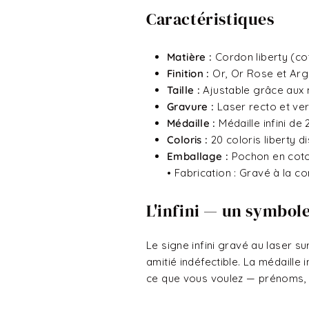
Caractéristiques
Matière :
Cordon liberty (co
Finition :
Or, Or Rose et Arg
Taille :
Ajustable grâce aux 
Gravure :
Laser recto et v
Médaille :
Médaille infini d
Coloris :
20 coloris liberty d
Emballage :
Pochon en coton
• Fabrication : Gravé à la c
L'infini — un symbole
Le signe infini gravé au laser su
amitié indéfectible. La médaill
ce que vous voulez — prénoms, d