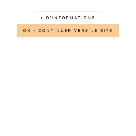
U
+ D'INFORMATIONS
Gravure Offerte
OK - CONTINUER VERS LE SITE
Expédié sous 48 
Livraison offerte
 Lawn (coton 100 %) et médaille acier inoxydable
 nœuds coulissants
 date ou message
r inoxydable de 15 mm à graver