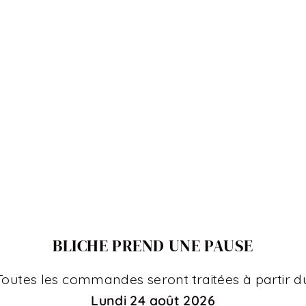
EMBALLER VOT
PRODUIT
Ajouter une boîte Cadeau 
Oui
(+ €4,00)
Ajouter un mot cadeau ?
(Carte imprimée avec votre messa
Oui
(+ €2,00)
BLICHE PREND UNE PAUSE
Toutes les commandes seront traitées à partir d
Lundi 24 août 2026