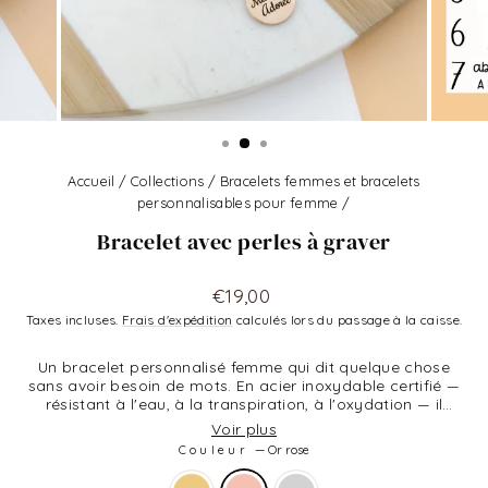
Accueil
/
Collections
/
Bracelets femmes et bracelets
personnalisables pour femme
/
Bracelet avec perles à graver
Prix
€19,00
régulier
Taxes incluses.
Frais d'expédition
calculés lors du passage à la caisse.
Un bracelet personnalisé femme qui dit quelque chose
sans avoir besoin de mots. En acier inoxydable certifié —
résistant à l'eau, à la transpiration, à l'oxydation — il
accueille votre gravure au laser avec une précision
Voir plus
remarquable : prénom, date, initiales ou message court.
Couleur
—
Or rose
Idéal comme cadeau personnalisé pour une naissance, un
anniversaire, la fête des mères ou simplement pour