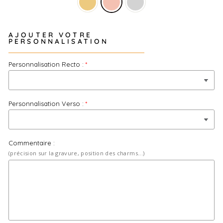
marquer un moment. Chez Bliche, chaque bijou est gravé à
la commande et expédié dans un emballage cadeau
soigné, prêt à offrir dès réception.
AJOUTER VOTRE
PERSONNALISATION
Personnalisation Recto :
Personnalisation Verso :
Commentaire :
(précision sur la gravure, position des charms...)