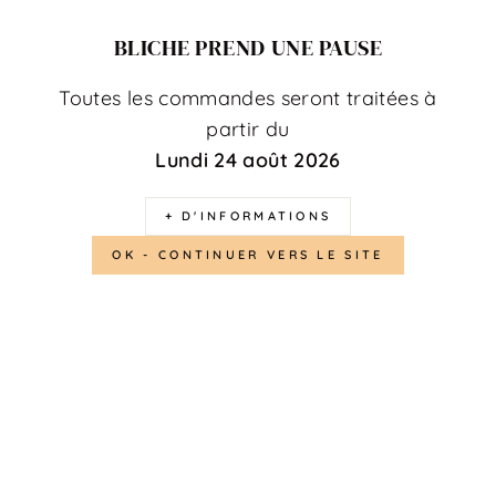
BLICHE PREND UNE PAUSE
Toutes les commandes seront traitées à
Pendentif Piment doré pour
Pendentif médaille Soleil à
partir du
collier et bracelet
graver pour bracelet
Lundi 24 août 2026
€4,00
€14,00
+ D'INFORMATIONS
OK - CONTINUER VERS LE SITE
Pendentif zircon taille poire
Pendentif Nacre naturelle
doré pour bracelet et collier
pour bijou personnalisé
€4,00
€6,00