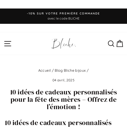
Passer
EXPÉDITION RAPIDE
au
Diaporama
en 48 heures après votre commande
Pause
contenu
NAVIGATION
REC
P
Accueil
/
Blog Bliche bijoux
/
04 avril, 2025
10 idées de cadeaux personnalisés
pour la fête des mères – Offrez de
l’émotion !
10 idées de cadeaux personnalisés